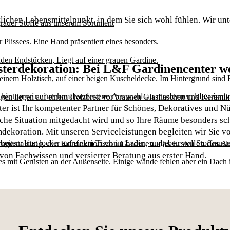
chen Lebensmittelpunkt, in dem Sie sich wohl fühlen. Wir unter
terdekoration: Bei L&F Gardinencenter we
 bieten wir eine handverlesene Auswahl an moderner, klassisc
 ist Ihr kompetenter Partner für Schönes, Dekoratives und Nüt
liche Situation mitgedacht wird und so Ihre Räume besonders s
oration. Mit unseren Serviceleistungen begleiten wir Sie von 
mgestaltung, die Konfektion von Gardinen, das Erstellen des A
e von Fachwissen und versierter Beratung aus erster Hand.