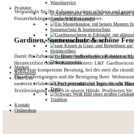
Waschservice
Produkte
Verwandeln Sie Ihr Zuhause in einen schönen und gemütli
Fensterbehängen sowie Wohnaccessoires.
Gardinen & Dekostoffe
Sonnenschutz & Insektenschutz
Gardinen, Sonnenschutz & schöne Fens
Gardinenstangen & Schienen
Heimtextilien
Damit Ihr Zuhause zu Ihrem individuellen Ruheort wird,
Dekoaccessoires
Heimtextilien oder Wohnaccessoires: L&F Gardinencenter
Marken
sowie eine kompetente Beratung, bei der stets die räum
Referenzen
Einzelanfertigungen und die Reinigung Ihrer Wohnraumdek
Über Uns
unserem erfahrenen Fachpersonal und legen Sie die Rau
Team
Textilreinigung einfach in unsere Hände. Profitieren Si
Tradition
Kontakt
Onlineshop